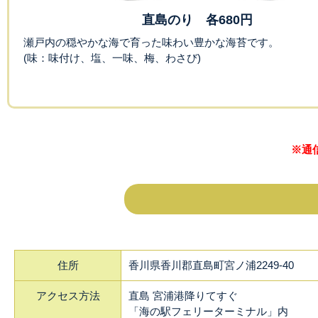
直島のり 各680円
瀬戸内の穏やかな海で育った味わい豊かな海苔です。
(味：味付け、塩、一味、梅、わさび)
※通
住所
香川県香川郡直島町宮ノ浦2249-40
アクセス方法
直島 宮浦港降りてすぐ
「海の駅フェリーターミナル」内