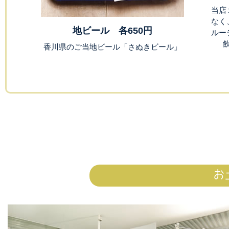
当店
なく
地ビール 各650円
ルー
香川県のご当地ビール「さぬきビール」
お