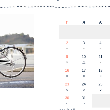
日
月
火
2
3
4
－
－
－
9
10
11
△
×
×
16
17
18
○
○
○
23
24
25
○
○
○
30
31
○
○