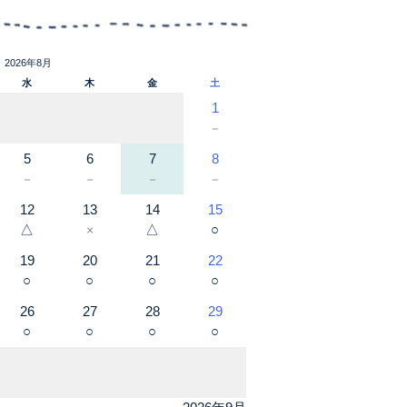
2026年8月
水
木
金
土
1
－
5
6
7
8
－
－
－
－
12
13
14
15
△
△
○
×
19
20
21
22
○
○
○
○
26
27
28
29
○
○
○
○