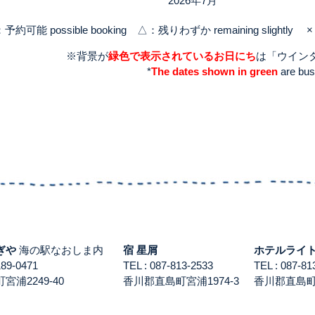
2026年7月
：予約可能 possible booking △：残りわずか remaining slightly × 
※背景が
緑色で表示されているお日にち
は「ウイン
*
The dates shown in green
are busi
ぎや
海の駅なおしま内
宿 星屑
ホテルライ
3189-0471
TEL : 087-813-2533
TEL : 087-
浦2249-40
香川郡直島町宮浦1974-3
香川郡直島町積