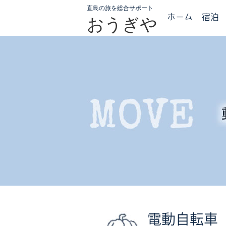
直島の旅を総合サポート
ホーム
宿泊
おうぎや
電動自転車 ／ 