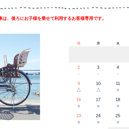
車は、後ろにお子様を乗せて利用するお客様専用です。
日
月
火
2
3
4
－
－
－
9
10
11
△
△
○
16
17
18
○
○
○
23
24
25
○
○
○