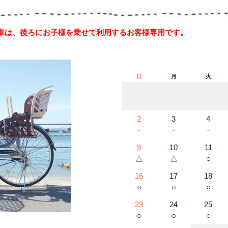
車は、後ろにお子様を乗せて利用するお客様専用です。
日
月
火
2
3
4
－
－
－
9
10
11
△
△
○
16
17
18
○
○
○
23
24
25
○
○
○