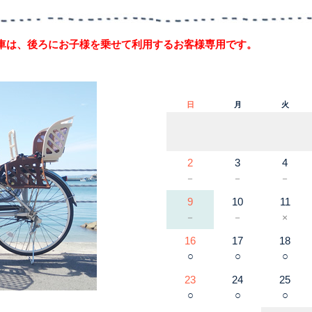
車は、後ろにお子様を乗せて利用するお客様専用です。
日
月
火
2
3
4
－
－
－
9
10
11
－
－
×
16
17
18
○
○
○
23
24
25
○
○
○