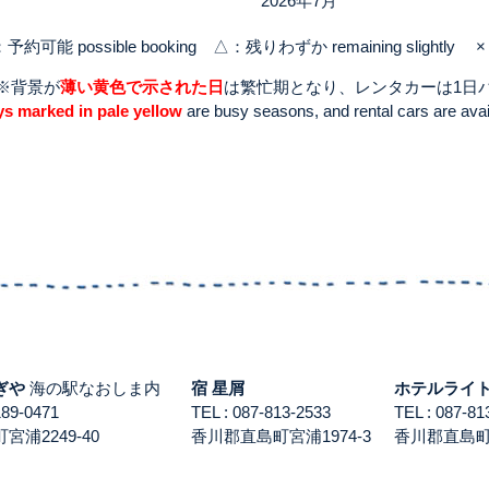
2026年7月
：予約可能 possible booking △：残りわずか remaining slightly × 
※背景が
薄い黄色で示された日
は繁忙期となり、レンタカーは1日パッ
s marked in pale yellow
are busy seasons, and rental cars are ava
ぎや
海の駅なおしま内
宿 星屑
ホテルライ
3189-0471
TEL : 087-813-2533
TEL : 087-
浦2249-40
香川郡直島町宮浦1974-3
香川郡直島町積