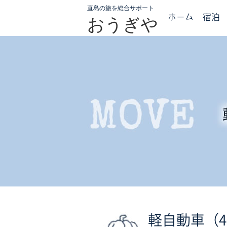
直島の旅を総合サポート
ホーム
宿泊
おうぎや
軽自動車（4人