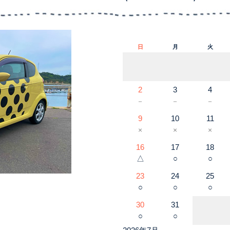
日
月
火
2
3
4
－
－
－
9
10
11
×
×
×
16
17
18
△
○
○
23
24
25
○
○
○
30
31
○
○