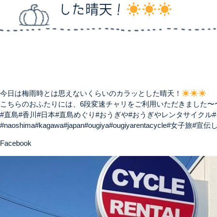
した晴天！
今日は梅雨時とは思えないくらいのカラッとした晴天！
こちらのおふたりには、6段変速チャリをご利用いただきました〜
#直島#香川#日本#直島めぐり#おうぎや#おうぎやレンタサイクル
#naoshima#kagawa#japan#ougiya#ougiyarentacycle#女子
Facebook