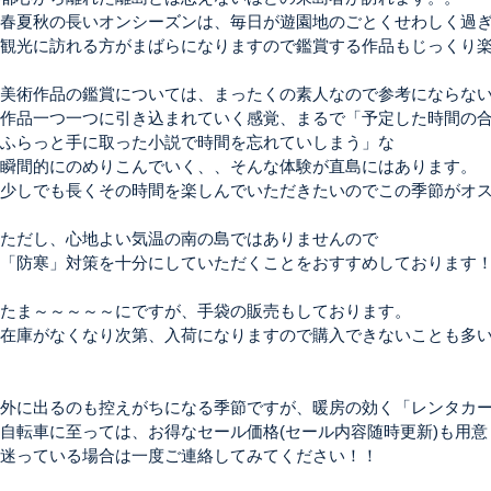
春夏秋の長いオンシーズンは、毎日が遊園地のごとくせわしく過ぎ
観光に訪れる方がまばらになりますので鑑賞する作品もじっくり楽
美術作品の鑑賞については、まったくの素人なので参考にならない
作品一つ一つに引き込まれていく感覚、まるで「予定した時間の合
ふらっと手に取った小説で時間を忘れていしまう」な

瞬間的にのめりこんでいく、、そんな体験が直島にはあります。

少しでも長くその時間を楽しんでいただきたいのでこの季節がオス
ただし、心地よい気温の南の島ではありませんので

「防寒」対策を十分にしていただくことをおすすめしております！
たま～～～～～にですが、手袋の販売もしております。

在庫がなくなり次第、入荷になりますので購入できないことも多い
外に出るのも控えがちになる季節ですが、暖房の効く
「レンタカ
自転車に至っては、
お得なセール価格(セール内容随時更新)
も用意
迷っている場合は一度ご連絡してみてください！！
