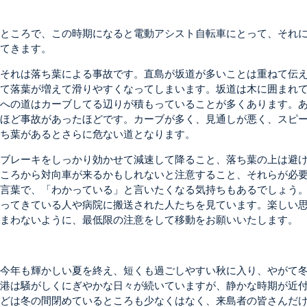
ところで、この時期になると電動アシスト自転車にとって、それに
てきます。
それは落ち葉による事故です。直島が坂道が多いことは重ねて伝
て落葉が増えて滑りやすくなってしまいます。坂道は木に囲まれ
への道はカーブしてる辺りが積もっていることが多くあります。
ほど事故があったほどです。カーブが多く、見通しが悪く、スピ
ち葉があるとさらに危ない道となります。
ブレーキをしっかり効かせて減速して降ること、落ち葉の上は避
ころから対向車が来るかもしれないと注意すること、それらが必
言葉で、「わかっている」と言いたくなる気持ちもあるでしょう
ってきている人や病院に搬送された人たちを見ています。楽しい
まわないように、最低限の注意をして移動をお願いいたします。
今年も輝かしい夏を終え、短くも過ごしやすい秋に入り、やがて
港は騒がしくにぎやかな日々が続いていますが、静かな時期が近
どは冬の間閉めているところも少なくはなく、来島者の皆さんだ