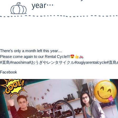
year…
There’s only a month left this year…
Please come again to our Rental Cycle!!!
#直島#naoshima#おうぎやレンタサイクル#ougiyarentalcycle#直
Facebook