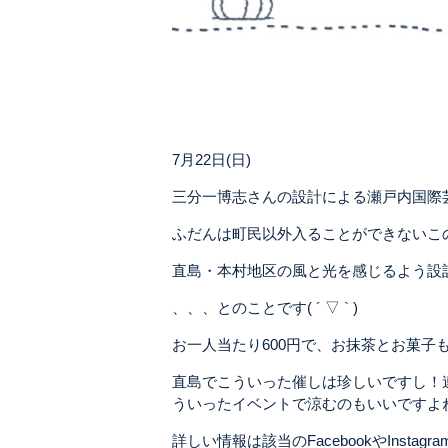
7月22日(日)
三分一博志さんの設計による瀬戸内国際
ふだんは町民以外入ることができないこ
直島・本村地区の風と光を感じるよう設
、、、とのことです( ´ ▽ ` )
お一人当たり600円で、お抹茶とお菓子
直島でこういった催しは珍しいですし！
ういったイベントで涼むのもいいですよ
詳しい情報は該当のFacebookやInst