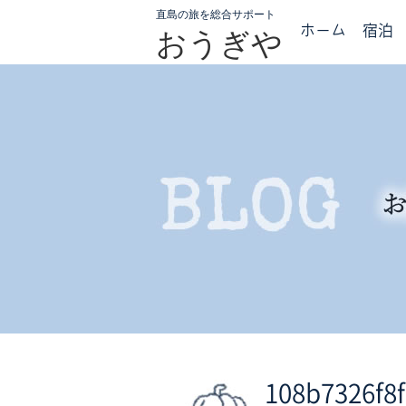
直島の旅を総合サポート
ホーム
宿泊
おうぎや
108b7326f8