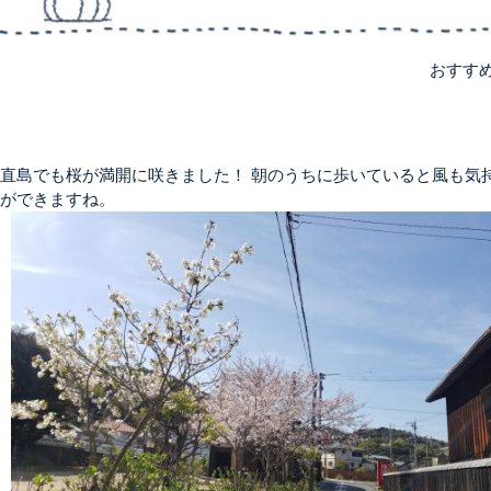
おすす
直島でも桜が満開に咲きました！ 朝のうちに歩いていると風も気
ができますね。