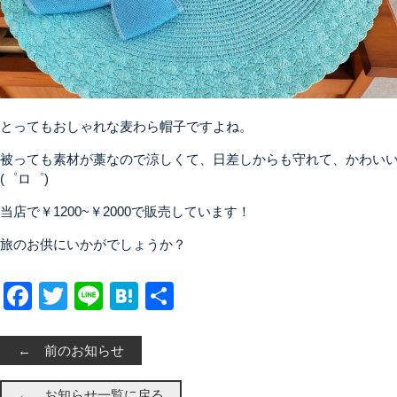
とってもおしゃれな麦わら帽子ですよね。
被っても素材が藁なので涼しくて、日差しからも守れて、かわい
(゜ロ゜)
当店で￥1200~￥2000で販売しています！
旅のお供にいかがでしょうか？
Facebook
Twitter
Line
Hatena
共有
← 前のお知らせ
← お知らせ一覧に戻る